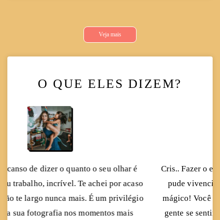
Veja mais
O QUE ELES DIZEM?
Cris.. Fazer o ensaio com vc foi diferente de tudo que
pude vivenciar... foi leve, divertido, espontâneo e
mágico! Você nasceu mesmo pra fazer isso... deixa a
gente se sentindo super bem. Toda a família adorou