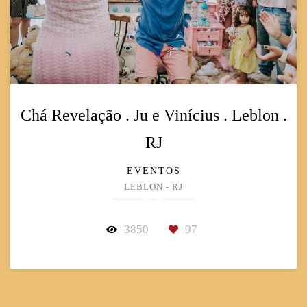
Chá Revelação . Ju e Vinícius . Leblon .
RJ
EVENTOS
LEBLON - RJ
3850
97