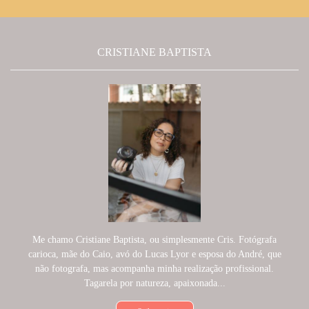
CRISTIANE BAPTISTA
Me chamo Cristiane Baptista, ou simplesmente Cris. Fotógrafa
carioca, mãe do Caio, avó do Lucas Lyor e esposa do André, que
não fotografa, mas acompanha minha realização profissional.
Tagarela por natureza, apaixonada...